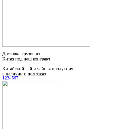
Китайский чай и чайная продукция
в наличии и под заказ
Доставка сборных
грузов из Китая
1
2
3
4
5
6
7
Таможенное
оформление грузов
Контейнерные
перевозки
Мебельный тур
в Китай
Поиск товаров и