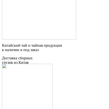
Китайский чай и чайная продукция
в наличии и под заказ
Доставка сборных
грузов из Китая
Таможенное
оформление грузов
Контейнерные
перевозки
Мебельный тур
в Китай
Поиск товаров и