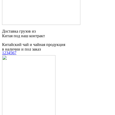
Китайский чай и чайная продукция
в наличии и под заказ
Доставка сборных
грузов из Китая
1
2
3
4
5
6
7
Таможенное
оформление грузов
Контейнерные
перевозки
Мебельный тур
в Китай
Поиск товаров и
производителей в Китае
Доставка грузов из