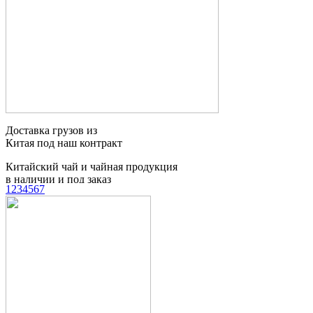
Китайский чай и чайная продукция
в наличии и под заказ
Доставка сборных
грузов из Китая
1
2
3
4
5
6
7
Таможенное
оформление грузов
Контейнерные
перевозки
Мебельный тур
в Китай
Поиск товаров и