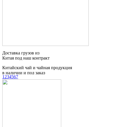
Китайский чай и чайная продукция
в наличии и под заказ
Доставка сборных
грузов из Китая
1
2
3
4
5
6
7
Таможенное
оформление грузов
Контейнерные
перевозки
Мебельный тур
в Китай
Поиск товаров и