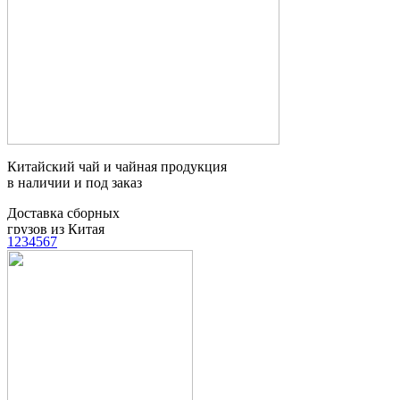
Китайский чай и чайная продукция
в наличии и под заказ
Доставка сборных
грузов из Китая
1
2
3
4
5
6
7
Таможенное
оформление грузов
Контейнерные
перевозки
Мебельный тур
в Китай
Поиск товаров и