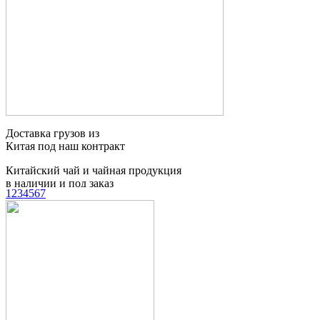
Китайский чай и чайная продукция
в наличии и под заказ
Доставка сборных
грузов из Китая
1
2
3
4
5
6
7
Таможенное
оформление грузов
Контейнерные
перевозки
Мебельный тур
в Китай
Поиск товаров и