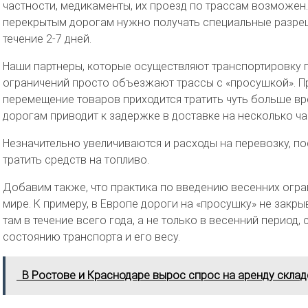
частности, медикаменты, их проезд по трассам возможен
перекрытым дорогам нужно получать специальные разре
течение 2-7 дней.
Наши партнеры, которые осуществляют транспортировку г
ограничений просто объезжают трассы с «просушкой». Пра
перемещение товаров приходится тратить чуть больше вр
дорогам приводит к задержке в доставке на несколько часо
Незначительно увеличиваются и расходы на перевозку, п
тратить средств на топливо.
Добавим также, что практика по введению весенних огра
мире. К примеру, в Европе дороги на «просушку» не закрыв
там в течение всего года, а не только в весенний период
состоянию транспорта и его весу.
В Ростове и Краснодаре вырос спрос на аренду скла