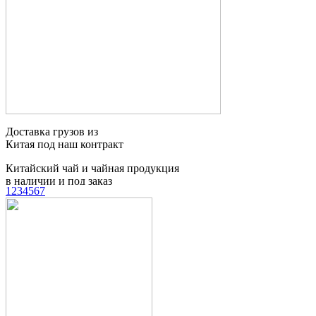
Китайский чай и чайная продукция
в наличии и под заказ
Доставка сборных
грузов из Китая
1
2
3
4
5
6
7
Таможенное
оформление грузов
Контейнерные
перевозки
Мебельный тур
в Китай
Поиск товаров и